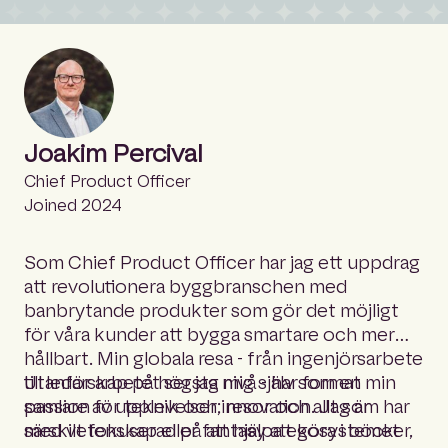
Joakim Percival
Chief Product Officer
Joined 2024
Som Chief Product Officer har jag ett uppdrag
att revolutionera byggbranschen med
banbrytande produkter som gör det möjligt
för våra kunder att bygga smartare och mer
hållbart. Min globala resa - från ingenjörsarbete
till ledarskap på högsta nivå - har format min
Utanför arbetet ser jag mig själv som en
passion för teknik och innovation. Jag är
samlare av upplevelser; resor och allt som har
särskilt fokuserad på att hjälpa ekosystemet
med vetenskap eller fantasy att göra i böcker,