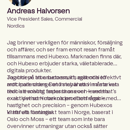
Andreas Halvorsen
Vice President Sales, Commercial
Nordics
Jag brinner verkligen för människor, försäljning
och affärer, och ser fram emot resan framåt
tillsammans med Hubexo. Marknaden finns där,
och Hubexo erbjuder starka, väletablerade
digitala produkter.
To achieve true success, it’s essential to
Jag tror på att arbeta smart, agilt och effektivt
anticipate change and stay ahead in a market
mot marknaden. Det innebär att vi måste vara
that is evolving faster than ever — and that’s
redo att snabbt anpassa oss och leverera
exactly what Hubexo’s products enable.
exakt det som marknaden efterfrågar – med
hastighet och precision – genom Hubexos
kraftfulla lösningar.
Vi har ett fantastiskt team i Norge, baserat i
Oslo och Moss – ett team som inte bara
övervinner utmaningar utan också sätter