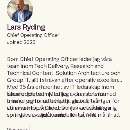
Lars Ryding
Chief Operating Officer
Joined 2023
Som Chief Operating Officer leder jag våra
team inom Tech Delivery, Research and
Technical Content, Solution Architecture och
Group IT, allt i strävan efter operativ excellens.
Med 25 års erfarenhet av IT-ledarskap inom
läkemedels- och MedTech-branscherna
Utanför jobbet njuter jag av kvalitetstid med
brinner jag för att utnyttja globala talanger för
min fru och mina tre barn, särskilt i vårt
att skapa toppmoderna mjukvarulösningar
sommarhus på Öland. Du kan också hitta mig
som drivs av djupa kundinsikter. Mitt mål är att
springande, skidåkande eller på min
kombinera våra kollektiva styrkor för att
motorcykel.
utveckla lösningar som verkligen gör skillnad.
Visa mer