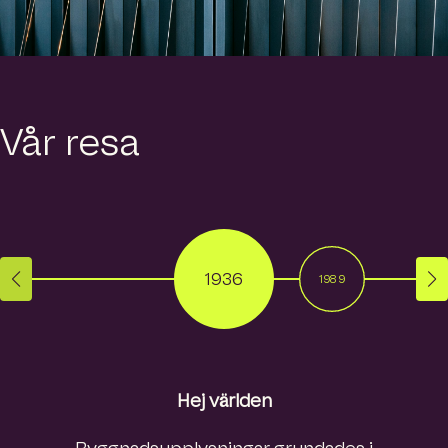
Vår resa
1936
1989
2020
Hej världen