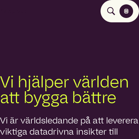
H
u
b
e
x
o
N
o
Produkter
r
t
Vi hjälper världen
h
Om oss
E
a
att bygga bättre
s
Nyheter
t
E
u
Vi är världsledande på att leverera
Kontakt
r
o
viktiga datadrivna insikter till
p