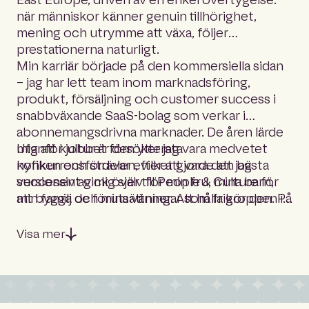
när människor känner genuin tillhörighet,
mening och utrymme att växa, följer
prestationerna naturligt.
Min karriär började på den kommersiella sidan
– jag har lett team inom marknadsföring,
produkt, försäljning och customer success i
snabbväxande SaaS-bolag som verkar i
abonnemangsdrivna marknader. De åren lärde
mig att kultur är den yttersta
Utanför jobbet försöker jag vara medvetet
konkurrensfördelen, vilket gjorde att jag
nyfiken och strävar efter att vara den bästa
successivt gick över till People & Culture för
versionen av mig själv för min fru, mina barn,
att bygga de förutsättningar som frigör den. På
min familj och mina vänner. Att hålla kroppen i
Hubexo är mitt uppdrag att ge varje
form hjälper också sinnet, så du hittar mig ofta
medarbetare en plattform där det känns
simmandes, cyklandes eller finslipandes både
Visa mer
meningsfullt att investera en stor del av sitt liv
koordination (och tålamod!) på golfbanan.
– eftersom de lämnar varje dag starkare, både
professionellt och personligt.