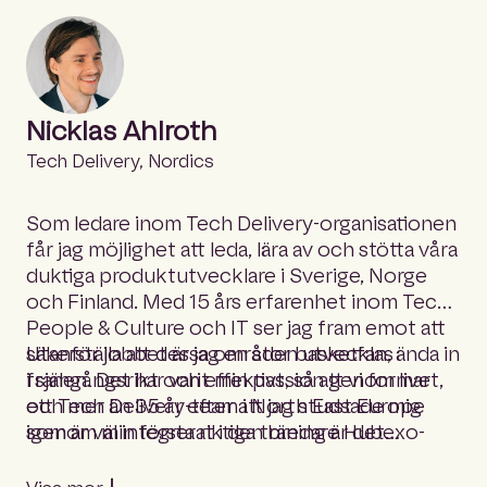
Nicklas Ahlroth
Tech Delivery, Nordics
Som ledare inom Tech Delivery-organisationen
får jag möjlighet att leda, lära av och stötta våra
duktiga produktutvecklare i Sverige, Norge
och Finland. Med 15 års erfarenhet inom Tech,
People & Culture och IT ser jag fram emot att
säkerställa att dessa områden utvecklas
Utanför jobbet är jag en stor basketfan, ända in
framgångsrikt och effektivt, så att vi formar
i själen. Det har varit min passion genom livet,
ett Tech Delivery-team i North East Europe
och mer än 35 år efter att jag studsade mig
som är väl integrerat i den bredare Hubexo-
igenom min första riktiga träning är det
organisationen. Jag sätter människor och deras
fortfarande en av veckans höjdpunkter.
ambitioner i centrum och strävar konsekvent
Förutom basket tycker jag också om golf,