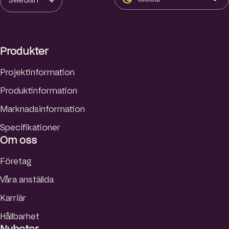
Swedish
e
b
u
d
o
b
English
I
o
e
Danish
n
k
Produkter
Norwegian
Finnish
Projektinformation
Produktinformation
Marknadsinformation
Specifikationer
Om oss
Företag
Våra anställda
Karriär
Hållbarhet