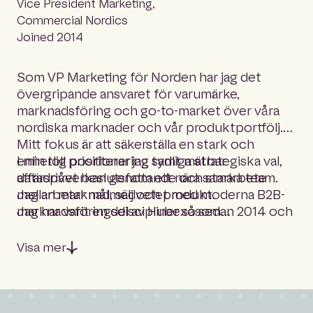
Vice President Marketing,
Commercial Nordics
Joined 2014
Som VP Marketing för Norden har jag det
övergripande ansvaret för varumärke,
marknadsföring och go-to-market över våra
nordiska marknader och vår produktportfölj.
Mitt fokus är att säkerställa en stark och
enhetlig positionering samt mätbar
I min roll prioriterar jag tydliga strategiska val,
affärspåverkan genom ett nära samarbete
datadrivet beslutsfattande och starka team.
mellan marknad, sälj och produkt.
Jag arbetar målmedvetet med moderna B2B-
Jag har varit en del av Hubexo sedan 2014 och
marknadsföringsdiscipliner såsom
haft flera kommersiella och ledande roller
varumärkesbyggande, demand generation, go-
under mer än 12 år. Det har gett mig ett
to-market-strategi och marketing
Visa mer
gediget, helhetsperspektiv på vår marknad,
performance – alltid med ett skarpt fokus på
våra kunder och vår organisation – samt en
effekt och ROI.
djup förståelse för hur marknadsföring på
bästa sätt kan bidra till tillväxt, transformation