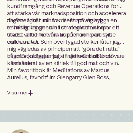
kundframgång och Revenue Operations för
att stärka vår marknadsposition och accelerera
tillväxten. Min roll fokuserar på att bygga en
Jag har ägnat min karriär åt att vägleda
enhetlig kommersiell strategi som skapar ett
teknikbolag genom transformation och
starkt värde för våra kunder och partners
tillväxt, alltid med fokus på människor, syfte
världen över.
och resultat. Som övertygad stoiker låter jag
mig vägledas av principen att “göra det rätta” –
något som ligger helt i linje med Hubexos
Utanför jobbet är jag en aktiv CrossFit-utövare
kärnvärden.
– balanserat av en kärlek till god mat och vin.
Min favoritbok är Meditations av Marcus
Aurelius, favoritfilm Glengarry Glen Ross,
favoritvin La Rioja Alta och favoritartist
Eminem.
Visa mer