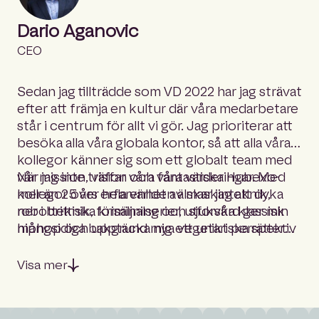
Dario Aganovic
CEO
Sedan jag tillträdde som VD 2022 har jag strävat
efter att främja en kultur där våra medarbetare
står i centrum för allt vi gör. Jag prioriterar att
besöka alla våra globala kontor, så att alla våra
kollegor känner sig som ett globalt team med
vår mission, vision och våra värderingar. Med
När jag inte träffar våra fantastiska Hubexo-
mer än 25 års erfarenhet av maskinteknik,
kollegor över hela världen älskar jag att dyka
robotteknik, försäljning och sjukvård ger min
ner i brittiska kriminalserier, utforska klassisk
mångsidiga bakgrund mig ett unikt perspektiv
hiphop och upptäcka nya vegetariska rätter
på ledarskap och innovation.
från hela världen.
Visa mer