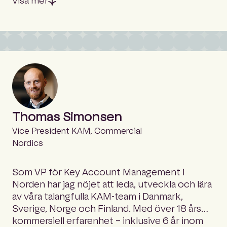
Visa mer
efter att skapa en kultur och en atmosfär som
skidåkning och att upptäcka nya platser runt
stödjer individers mål och personliga
om i världen.
utveckling.
Thomas Simonsen
Vice President KAM, Commercial
Nordics
Som VP för Key Account Management i
Norden har jag nöjet att leda, utveckla och lära
av våra talangfulla KAM-team i Danmark,
Sverige, Norge och Finland. Med över 18 års
kommersiell erfarenhet – inklusive 6 år inom