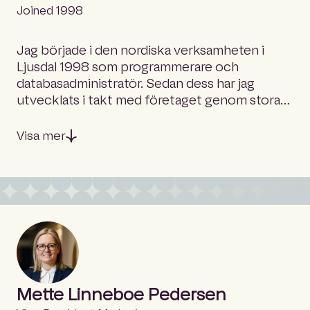
Joined 1998
Jag började i den nordiska verksamheten i
Ljusdal 1998 som programmerare och
databasadministratör. Sedan dess har jag
utvecklats i takt med företaget genom stora
förändringar, och arbetat nära kollegor både
lokalt och globalt. Den här resan har lett mig till
Visa mer
IT-infrastruktur, där jag idag leder vårt globala
infrastrukturtteam. Vårt uppdrag är att
harmonisera Hubexos infrastruktur och
leverera en enhetlig medarbetarupplevelse
världen över. Utanför arbetet tycker jag om att
resa och ser till att besöka nya platser för att
uppleva lokala kulturer och maträtter.
Mette Linneboe Pedersen