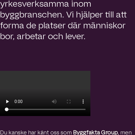
e
yrkesverksamma inom
Sök
h
byggbranschen. Vi hjälper till att
o
m
Språk
forma de platser där människor
e
p
bor, arbetar och lever.
a
g
e
Du kanske har känt oss som
Byggfakta Group
, men