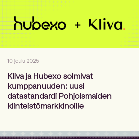
10 joulu 2025
Kliva ja Hubexo solmivat
kumppanuuden: uusi
datastandardi Pohjoismaiden
kiinteistömarkkinoille