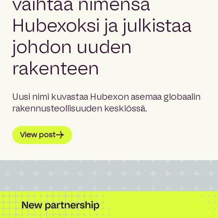
vaihtaa nimensä
e
Etsi
h
Hubexoksi ja julkistaa
o
m
Kieli
johdon uuden
e
p
rakenteen
a
g
e
Uusi nimi kuvastaa Hubexon asemaa globaalin
rakennusteollisuuden keskiössä.
View post