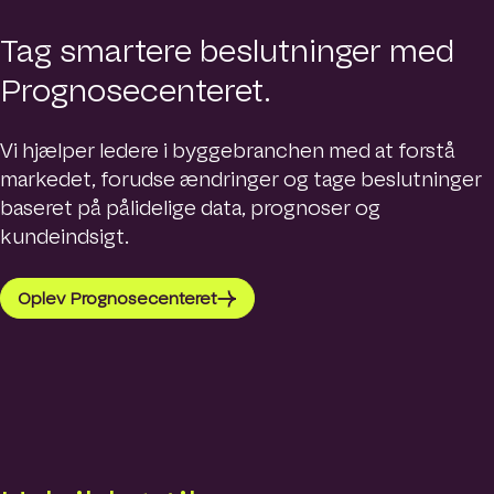
e
Søg
h
Tag smartere beslutninger med
o
m
Prognosecenteret.
Sprog
e
p
a
Vi hjælper ledere i byggebranchen med at forstå
g
markedet, forudse ændringer og tage beslutninger
e
baseret på pålidelige data, prognoser og
kundeindsigt.
Oplev Prognosecenteret